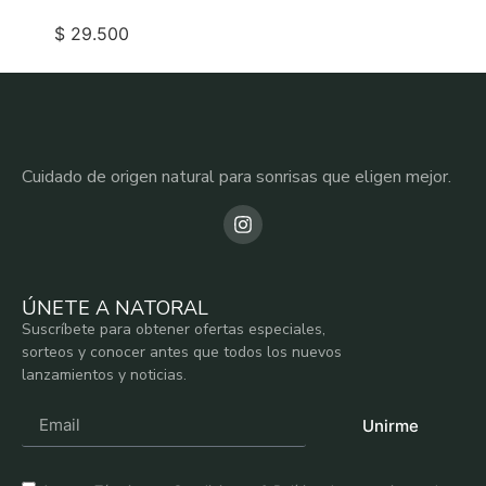
Crema Dental Natoral 80 ml
$
29.500
Añadir al carrito
Cuidado de origen natural para sonrisas que eligen mejor.
ÚNETE A NATORAL
Suscríbete para obtener ofertas especiales,
sorteos y conocer antes que todos los nuevos
lanzamientos y noticias.
Unirme