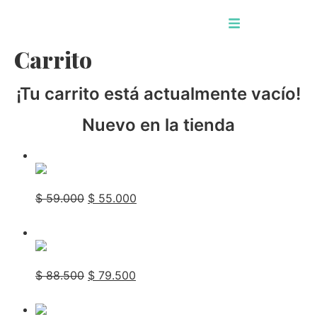
Carrito
¡Tu carrito está actualmente vacío!
Nuevo en la tienda
Oferta
Duopack
$
59.000
$
55.000
Añadir al carrito
Oferta
Tripack
$
88.500
$
79.500
Añadir al carrito